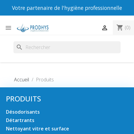
Votre partenaire de l'hygiène professionnelle
shopping_cart


(0)
search
Accueil
Produits
PRODUITS
Désodorisants
Détartrants
Nettoyant vitre et surface